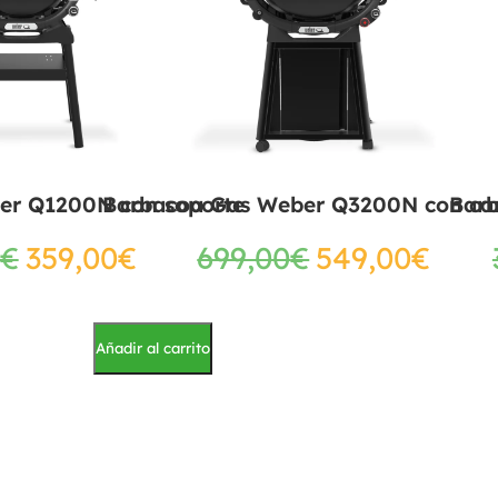
er Q1200N con soporte
Barbacoa Gas Weber Q3200N con ca
Bar
€
359,00
€
699,00
€
549,00
€
Añadir al carrito