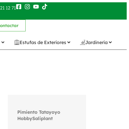
21 12 71
ontactar
n
Estufas de Exteriores
Jardinería
Pimiento Tatayoyo
HobbySaliplant