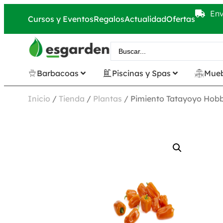
Env
Cursos y Eventos
Regalos
Actualidad
Ofertas
Barbacoas
Piscinas y Spas
Mueb
Inicio
/
Tienda
/
Plantas
/ Pimiento Tatayoyo Hobb