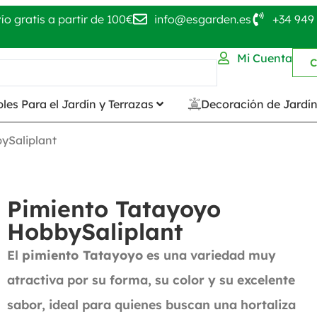
ío gratis a partir de 100€
info@esgarden.es
+34 949 
Mi Cuenta
C
les Para el Jardín y Terrazas
Decoración de Jardí
ySaliplant
Pimiento Tatayoyo
HobbySaliplant
El
pimiento Tatayoyo
es una variedad muy
atractiva por su forma, su color y su excelente
sabor, ideal para quienes buscan una hortaliza