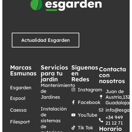
Actualidad Esgarden
Marcas
Servicios
Síguenos
Contacta
Esmunas
para tu
en
con
jardín
Redes
nosotros
Mantenimiento
Esgarden
Instagram
de
Juan de
Jardines
Austria,132.
Espool
Facebook
Guadalajar
Instalación
Caessa
info@esgar
de
YouTube
+34 949
sistemas
Filesport
21 12 71
de
Tik Tok
Horario