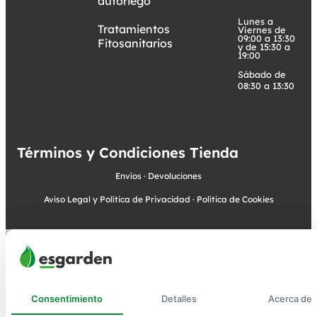
autoriego
Lunes a
Tratamientos
Viernes de
09:00 a 13:30
Fitosanitarios
y de 15:30 a
19:00
Sábado de
08:30 a 13:30
Términos y Condiciones Tienda
Envíos
·
Devoluciones
Aviso Legal y Política de Privacidad
·
Política de Cookies
Consentimiento
Detalles
Acerca de