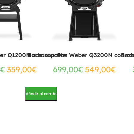
er Q1200N con soporte
Barbacoa Gas Weber Q3200N con ca
Bar
€
359,00
€
699,00
€
549,00
€
Añadir al carrito