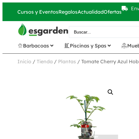
Env
Cursos y Eventos
Regalos
Actualidad
Ofertas
Barbacoas
Piscinas y Spas
Mueb
Inicio
/
Tienda
/
Plantas
/ Tomate Cherry Azul Hob