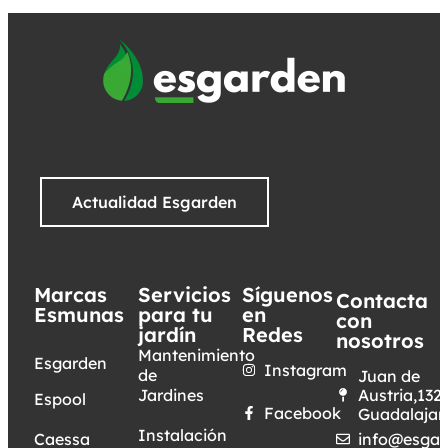
Actualidad Esgarden
Marcas
Servicios
Síguenos
Contacta
Esmunas
para tu
en
con
jardín
Redes
nosotros
Mantenimiento
Esgarden
Instagram
de
Juan de
Jardines
Austria,132.
Espool
Facebook
Guadalajar
Instalación
Caessa
info@esgar