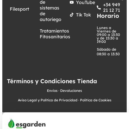
de
YouTube
+34 949
sistemas
Filesport
21 12 71
de
Tik Tok
Horario
autoriego
Lunes a
Tratamientos
Viernes de
09:00 a 13:30
Fitosanitarios
y de 15:30 a
19:00
Sábado de
08:30 a 13:30
Términos y Condiciones Tienda
Envíos
·
Devoluciones
Aviso Legal y Política de Privacidad
·
Política de Cookies