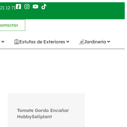
21 12 71
ontactar
n
Estufas de Exteriores
Jardinería
Tomate Gordo Encañar
HobbySaliplant