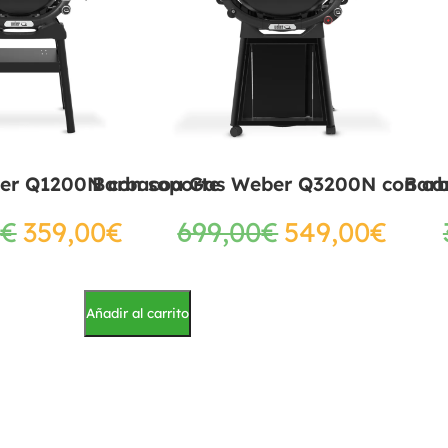
er Q1200N con soporte
Barbacoa Gas Weber Q3200N con ca
Bar
€
359,00
€
699,00
€
549,00
€
Añadir al carrito