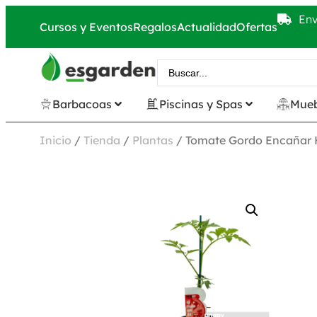
Env
Cursos y Eventos
Regalos
Actualidad
Ofertas
Barbacoas
Piscinas y Spas
Mueb
Inicio
/
Tienda
/
Plantas
/ Tomate Gordo Encañar 