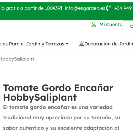
ío gratis a partir de 100€
info@esgarden.es
+34 949 
Mi Cuenta
C
les Para el Jardín y Terrazas
Decoración de Jardí
HobbySaliplant
Tomate Gordo Encañar
HobbySaliplant
El
tomate gordo encañar
es una variedad
tradicional muy apreciada por su tamaño, su
sabor auténtico y su excelente adaptación al