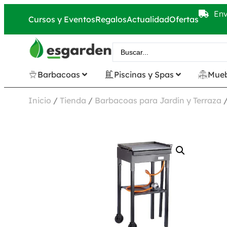
Env
Cursos y Eventos
Regalos
Actualidad
Ofertas
Barbacoas
Piscinas y Spas
Mueb
Inicio
/
Tienda
/
Barbacoas para Jardín y Terraza