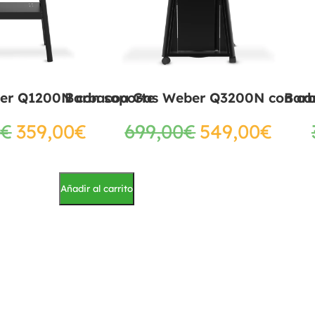
er Q1200N con soporte
Barbacoa Gas Weber Q3200N con ca
Bar
€
359,00
€
699,00
€
549,00
€
Añadir al carrito