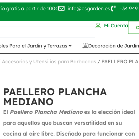
ío gratis a partir de 100€
info@esgarden.es
+34 949 
Mi Cuenta
C
les Para el Jardín y Terrazas
Decoración de Jardí
/
Accesorios y Utensilios para Barbacoas
/ PAELLERO PL
PAELLERO PLANCHA
MEDIANO
El
Paellero Plancha Mediano
es la elección ideal
para aquellos que buscan versatilidad en su
cocina al aire libre. Diseñado para funcionar con