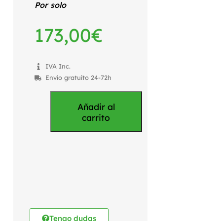
Por solo
173,00
€
IVA Inc.
Envío gratuíto 24-72h
Añadir al
carrito
Tengo dudas