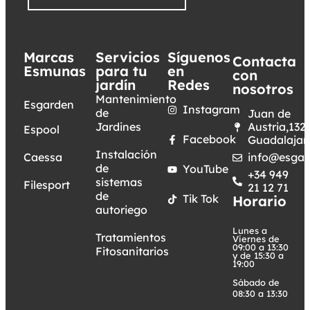
Marcas
Servicios
Síguenos
Contacta
Esmunas
para tu
en
con
jardín
Redes
nosotros
Mantenimiento
Esgarden
Instagram
de
Juan de
Jardines
Austria,132.
Espool
Facebook
Guadalajar
Instalación
Caessa
info@esgar
de
YouTube
+34 949
sistemas
Filesport
21 12 71
de
Tik Tok
Horario
autoriego
Lunes a
Tratamientos
Viernes de
09:00 a 13:30
Fitosanitarios
y de 15:30 a
19:00
Sábado de
08:30 a 13:30