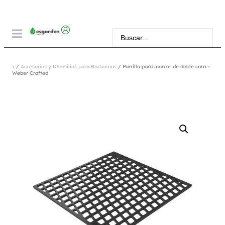
<
/
Accesorios y Utensilios para Barbacoas
/ Parrilla para marcar de doble cara –
Weber Crafted