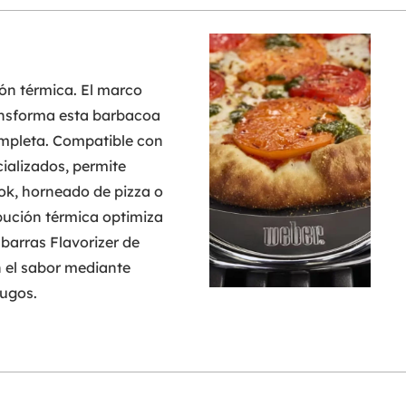
ón térmica. El marco
ansforma esta barbacoa
ompleta. Compatible con
ializados, permite
k, horneado de pizza o
ibución térmica optimiza
s barras Flavorizer de
n el sabor mediante
jugos.