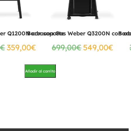
er Q1200N con soporte
Barbacoa Gas Weber Q3200N con ca
Bar
€
359,00
€
699,00
€
549,00
€
Añadir al carrito