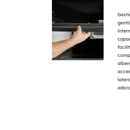
Gesti
gesti
inter
capac
facil
compl
albe
acces
later
adici