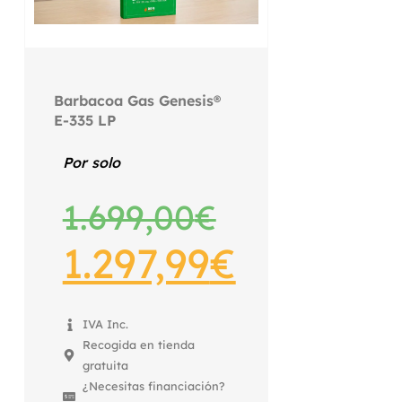
Barbacoa Gas Genesis®
E-335 LP
Por solo
1.699,00
€
1.297,99
€
IVA Inc.
Recogida en tienda
gratuita
¿Necesitas financiación?