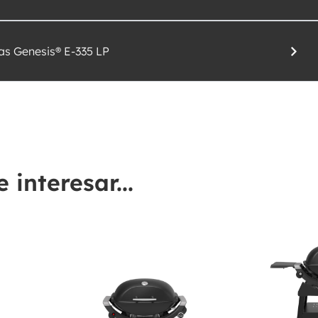
as Genesis® E-335 LP
interesar...