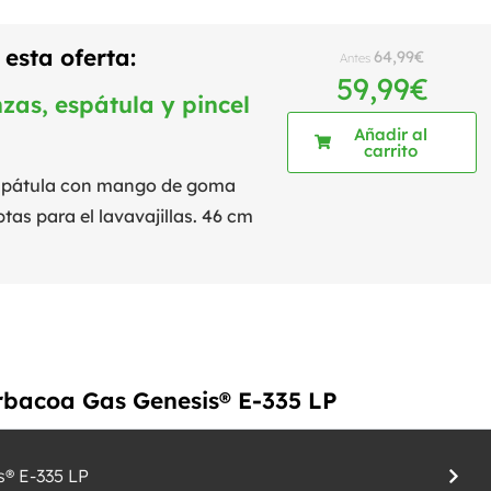
esta oferta:
64,99
€
Antes
59,99
€
zas, espátula y pincel
Añadir al
carrito
 espátula con mango de goma
ptas para el lavavajillas. 46 cm
arbacoa Gas Genesis® E-335 LP
® E-335 LP