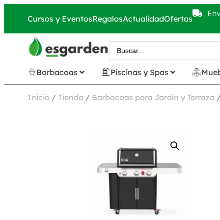
Env
Cursos y Eventos
Regalos
Actualidad
Ofertas
Barbacoas
Piscinas y Spas
Mueb
Inicio
/
Tienda
/
Barbacoas para Jardín y Terraza