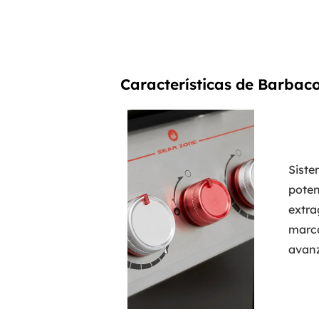
Características de Barbac
Siste
pote
extra
marca
avanz