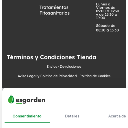
Lunes a
Tratamientos
Viernes de
09:00 a 13:30
Fitosanitarios
y de 15:30 a
19:00
Sábado de
08:30 a 13:30
Términos y Condiciones Tienda
Envíos
·
Devoluciones
Aviso Legal y Política de Privacidad
·
Política de Cookies
Consentimiento
Detalles
Acerca de