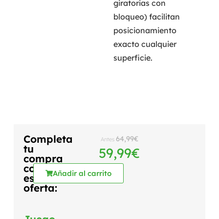
giratorias con
bloqueo) facilitan
posicionamiento
exacto cualquier
superficie.
Completa
64,99
€
Antes
tu
59,99
€
compra
con
Añadir al carrito
esta
oferta:
Juego