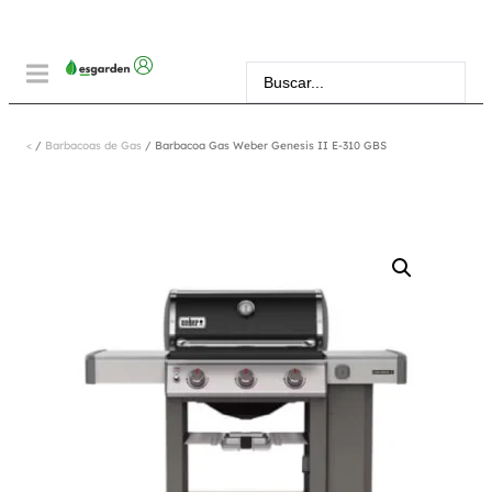
<
/
Barbacoas de Gas
/ Barbacoa Gas Weber Genesis II E-310 GBS