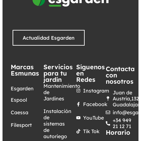
Actualidad Esgarden
Marcas
Servicios
Síguenos
Contacta
Esmunas
para tu
en
con
jardín
Redes
nosotros
Mantenimiento
Esgarden
Instagram
de
Juan de
Jardines
Austria,132.
Espool
Facebook
Guadalajar
Instalación
Caessa
info@esgar
de
YouTube
+34 949
sistemas
Filesport
21 12 71
de
Tik Tok
Horario
autoriego